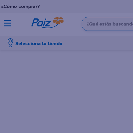
¿Cómo comprar?
¿Qué estás buscando?
TÉRMINOS MÁS BUSCADOS
Selecciona tu tienda
1
.
pañales
2
.
aceite
3
.
dove
4
.
leche
5
.
pollo
6
.
shampoo
7
.
pastel
8
.
cafe
9
.
papel higienico