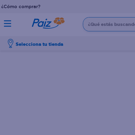
¿Cómo comprar?
¿Qué estás buscando?
TÉRMINOS MÁS BUSCADOS
Selecciona tu tienda
1
.
pañales
2
.
aceite
3
.
leche
4
.
dove
5
.
pollo
6
.
shampoo
7
.
pastel
8
.
cafe
9
.
papel higienico