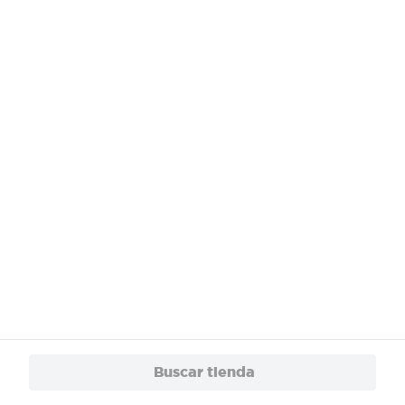
¿Necesitas ayuda?
Servicios
Financiamiento
Trabaja con Nosotros
App
© 2024 Copyright. Todos los derechos reservados Walmart Centroamérica.
Buscar tienda