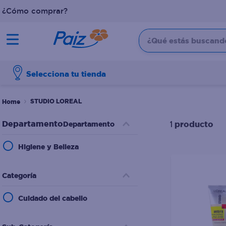
¿Cómo comprar?
¿Qué estás buscando?
TÉRMINOS MÁS BUSCADOS
Selecciona tu tienda
1
.
pañales
2
.
aceite
STUDIO LOREAL
3
.
leche
producto
Departamento
1
4
.
dove
Higiene y Belleza
5
.
pollo
6
.
shampoo
Categoría
7
.
pastel
Cuidado del cabello
8
.
cafe
9
.
queso