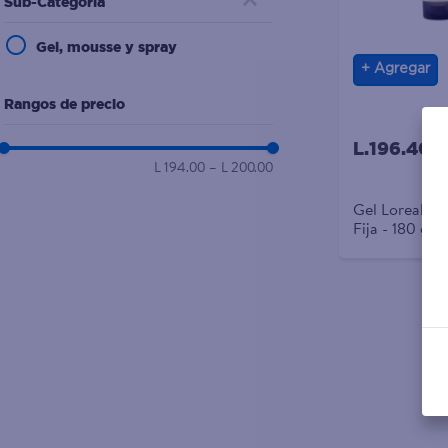
Sub-Categoría
10
.
papel higienico
Gel, mousse y spray
Agregar
Rangos de precio
L.196.40
L 194.00
–
L 200.00
Gel Loreal Lin
Fija - 180 g