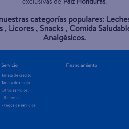
exclusivas de
Paiz Honduras
.
 nuestras categorías populares:
Leche
s
,
Licores
,
Snacks
,
Comida Saludabl
Analgésicos
.
Servicio
Financiamiento
Tarjeta de crédito
Tarjeta de regalo
Otros servicios:
- Remesas
- Pagos de servicios