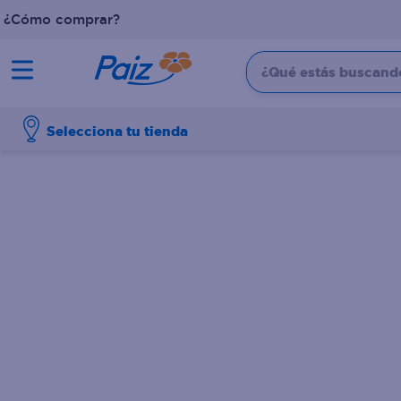
¿Cómo comprar?
¿Qué estás buscando?
TÉRMINOS MÁS BUSCADOS
Selecciona tu tienda
1
.
pañales
2
.
aceite
3
.
leche
4
.
dove
5
.
pollo
6
.
shampoo
7
.
pastel
8
.
cafe
9
.
papel higienico