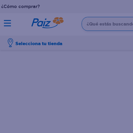
¿Cómo comprar?
¿Qué estás buscando?
TÉRMINOS MÁS BUSCADOS
Selecciona tu tienda
1
.
pañales
2
.
aceite
3
.
dove
4
.
leche
5
.
pollo
6
.
pastel
7
.
shampoo
8
.
cafe
9
.
papel higienico