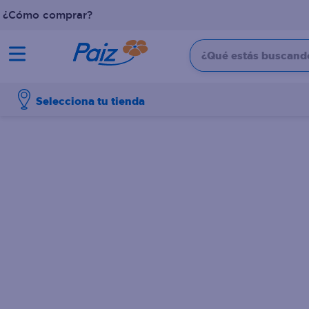
¿Cómo comprar?
¿Qué estás buscando?
TÉRMINOS MÁS BUSCADOS
Selecciona tu tienda
1
.
pañales
2
.
aceite
3
.
leche
4
.
dove
5
.
pollo
6
.
shampoo
7
.
pastel
8
.
cafe
9
.
queso