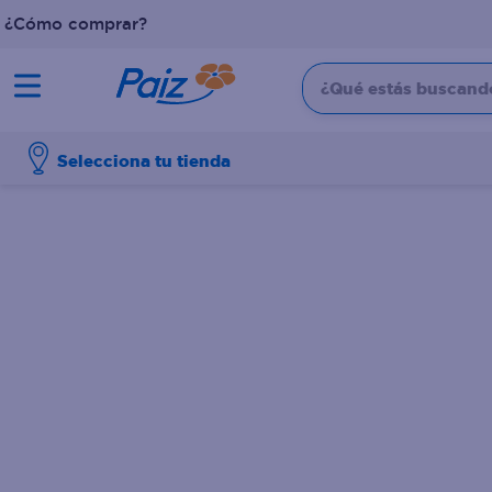
¿Cómo comprar?
¿Qué estás buscando?
TÉRMINOS MÁS BUSCADOS
Selecciona tu tienda
1
.
pañales
2
.
aceite
3
.
leche
4
.
dove
5
.
pollo
6
.
shampoo
7
.
pastel
8
.
cafe
9
.
queso