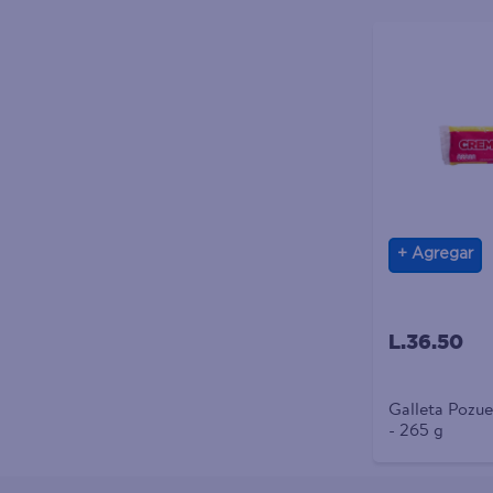
Agregar
L.36.50
Galleta Pozu
- 265 g