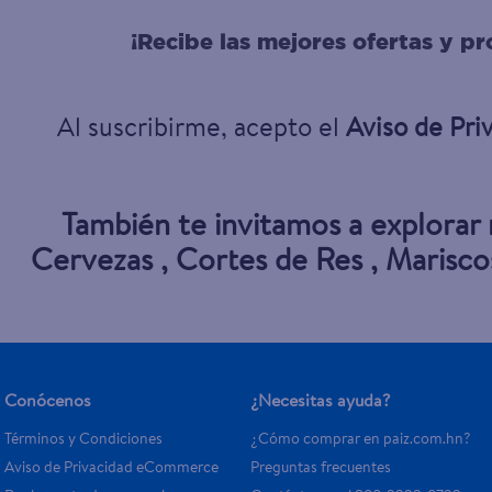
¡Recibe las mejores ofertas y p
Al suscribirme, acepto el
Aviso de Pri
También te invitamos a explorar
Cervezas
,
Cortes de Res
,
Marisco
Conócenos
¿Necesitas ayuda?
Términos y Condiciones
¿Cómo comprar en paiz.com.hn?
Aviso de Privacidad eCommerce 
Preguntas frecuentes