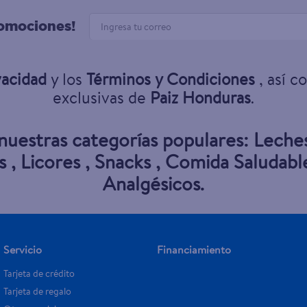
romociones!
vacidad
y los
Términos y Condiciones
, así c
exclusivas de
Paiz Honduras
.
 nuestras categorías populares:
Leche
s
,
Licores
,
Snacks
,
Comida Saludabl
Analgésicos
.
Servicio
Financiamiento
Tarjeta de crédito
Tarjeta de regalo