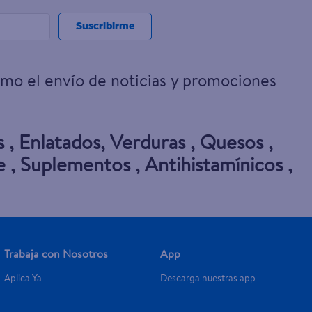
Suscribirme
omo el envío de noticias y promociones
s
,
Enlatados
,
Verduras
,
Quesos
,
e
,
Suplementos
,
Antihistamínicos
,
Trabaja con Nosotros
App
Aplica Ya
Descarga nuestras app