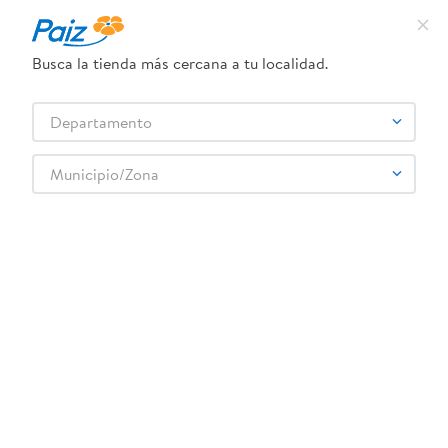
¿Qué estás buscando?
Busca la tienda más cercana a tu localidad.
TÉRMINOS MÁS BUSCADOS
Selecciona tu tienda
1
.
pañales
Departamento
2
.
aceite
Municipio/Zona
3
.
leche
PAMPERS
4
.
dove
Fecha de release
Filtrar
5
.
pollo
6
.
shampoo
productos
36
7
.
pastel
8
.
cafe
9
.
papel higienico
10
.
nivea