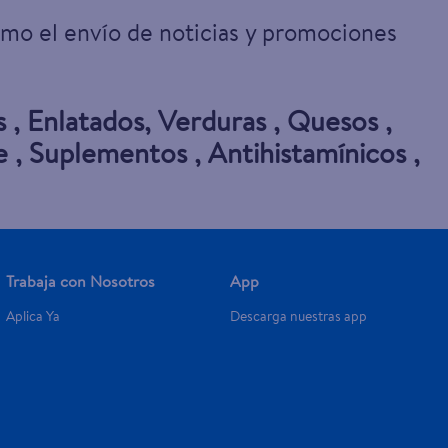
omo el envío de noticias y promociones
s
,
Enlatados
,
Verduras
,
Quesos
,
e
,
Suplementos
,
Antihistamínicos
,
Trabaja con Nosotros
App
Aplica Ya
Descarga nuestras app