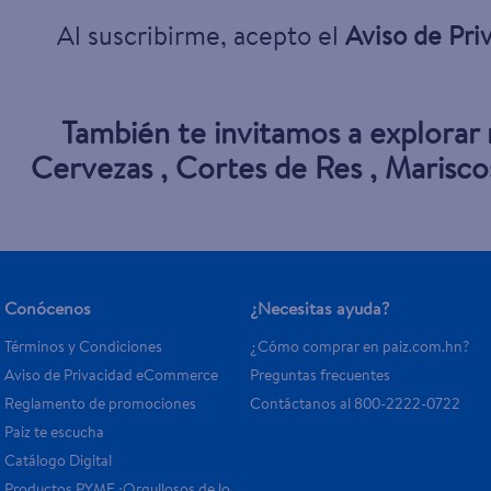
Al suscribirme, acepto el
Aviso de Pri
También te invitamos a explorar
Cervezas
,
Cortes de Res
,
Marisco
Conócenos
¿Necesitas ayuda?
Términos y Condiciones
¿Cómo comprar en paiz.com.hn?
Aviso de Privacidad eCommerce 
Preguntas frecuentes
Reglamento de promociones
Contáctanos al 800-2222-0722
Paiz te escucha
Catálogo Digital
Productos PYME ¡Orgullosos de lo 