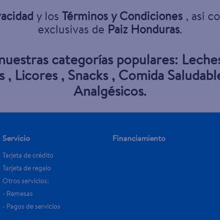
vacidad
y los
Términos y Condiciones
, así c
exclusivas de
Paiz Honduras
.
 nuestras categorías populares:
Leche
s
,
Licores
,
Snacks
,
Comida Saludabl
Analgésicos
.
Servicio
Financiamiento
Tarjeta de crédito
Tarjeta de regalo
Otros servicios:
- Remesas
- Pagos de servicios