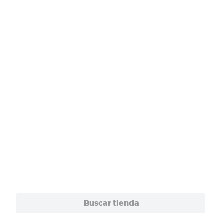
¿Necesitas ayuda?
Servicios
Financiamiento
Trabaja con Nosotros
App
© 2024 Copyright. Todos los derechos reservados Walmart Centroamérica.
Buscar tienda