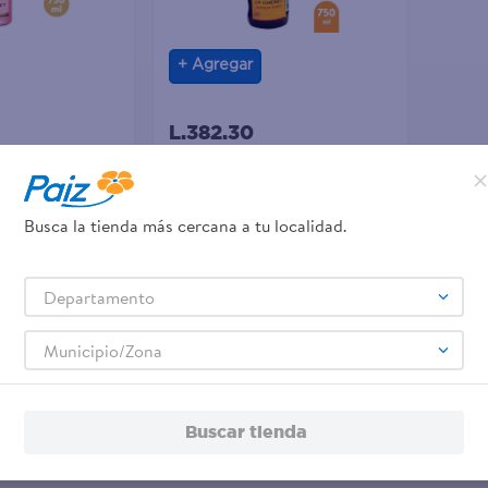
Agregar
L.382.30
Combina 2 x L.600.00
Busca la tienda más cercana a tu localidad.
t Ice Edition
Vino J P Chenet Medium
l
Sweet- 750 ml
Departamento
Municipio/Zona
Buscar tienda