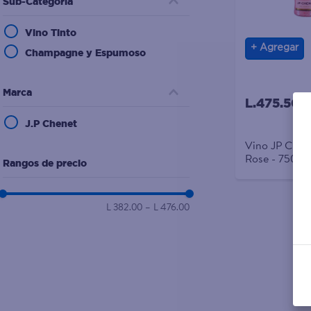
Sub-Categoría
10
.
papel higienico
Vino Tinto
Agregar
Champagne y Espumoso
Marca
L.475.50
J.P Chenet
Vino JP Chene
Rose - 750 m
Rangos de precio
L 382.00
–
L 476.00