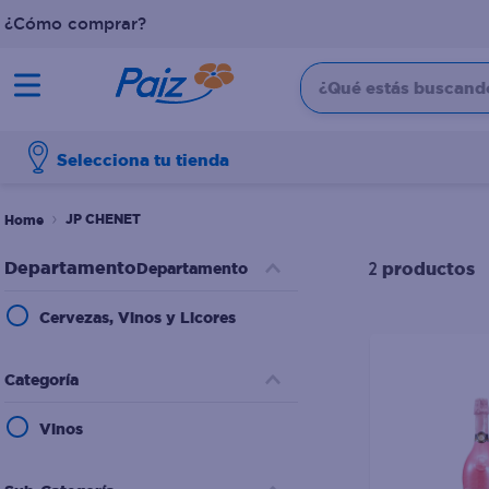
¿Cómo comprar?
¿Qué estás buscando?
TÉRMINOS MÁS BUSCADOS
Selecciona tu tienda
1
.
pañales
2
.
aceite
JP CHENET
3
.
leche
productos
Departamento
2
4
.
dove
Cervezas, Vinos y Licores
5
.
pollo
6
.
shampoo
Categoría
7
.
pastel
Vinos
8
.
cafe
9
.
queso