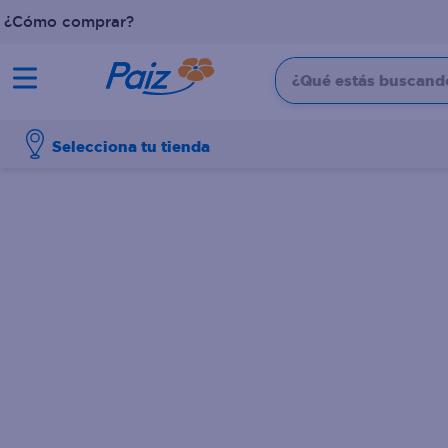
¿Cómo comprar?
¿Qué estás buscando?
TÉRMINOS MÁS BUSCADOS
Selecciona tu tienda
1
.
pañales
2
.
aceite
3
.
dove
4
.
leche
5
.
pollo
6
.
shampoo
7
.
pastel
8
.
cafe
9
.
papel higienico