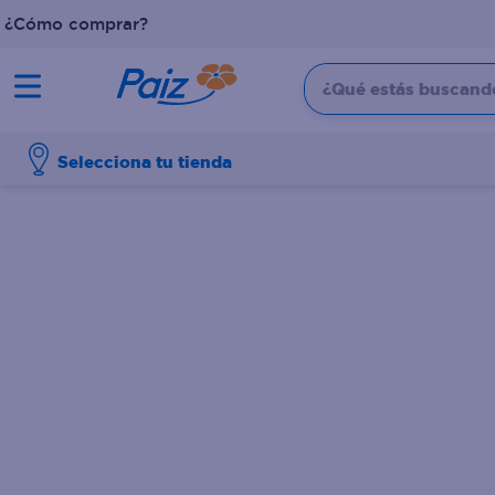
¿Cómo comprar?
¿Qué estás buscando?
TÉRMINOS MÁS BUSCADOS
Selecciona tu tienda
1
.
pañales
2
.
aceite
3
.
leche
4
.
dove
5
.
pollo
6
.
shampoo
7
.
pastel
8
.
cafe
9
.
papel higienico