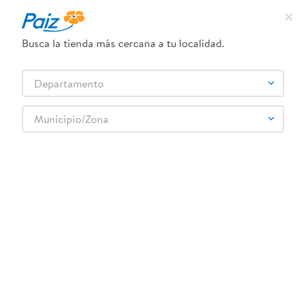
¿Qué estás buscando?
Busca la tienda más cercana a tu localidad.
TÉRMINOS MÁS BUSCADOS
Selecciona tu tienda
Departamento
1
.
pañales
2
.
aceite
Municipio/Zona
3
.
dove
4
.
leche
5
.
pollo
6
.
shampoo
7
.
pastel
8
.
cafe
9
.
papel higienico