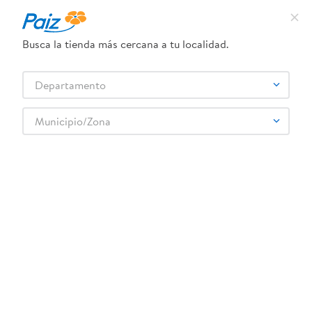
¿Qué estás buscando?
Busca la tienda más cercana a tu localidad.
TÉRMINOS MÁS BUSCADOS
Selecciona tu tienda
Departamento
1
.
pañales
2
.
aceite
Municipio/Zona
3
.
dove
4
.
leche
5
.
pollo
6
.
shampoo
7
.
pastel
8
.
cafe
9
.
papel higienico