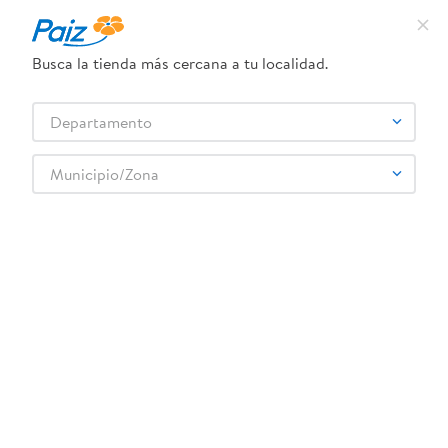
¿Qué estás buscando?
Busca la tienda más cercana a tu localidad.
TÉRMINOS MÁS BUSCADOS
Selecciona tu tienda
Departamento
1
.
pañales
2
.
aceite
Municipio/Zona
3
.
leche
4
.
dove
5
.
pollo
6
.
shampoo
7
.
pastel
8
.
cafe
9
.
queso