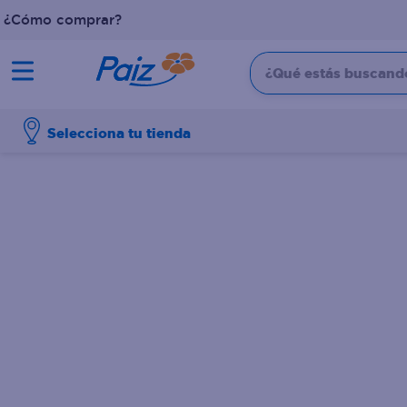
¿Cómo comprar?
¿Qué estás buscando?
TÉRMINOS MÁS BUSCADOS
Selecciona tu tienda
1
.
pañales
2
.
aceite
3
.
dove
4
.
leche
5
.
pollo
6
.
shampoo
7
.
pastel
8
.
cafe
9
.
papel higienico