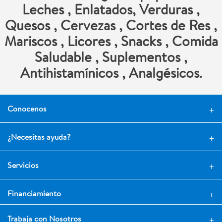
Leches
,
Enlatados
,
Verduras
,
Quesos
,
Cervezas
,
Cortes de Res
,
Mariscos
,
Licores
,
Snacks
,
Comida
Saludable
,
Suplementos
,
Antihistamínicos
,
Analgésicos
.
Conocenos
¿Necesitas ayuda?
Servicios
Financiamiento
Trabaja con Nosotros