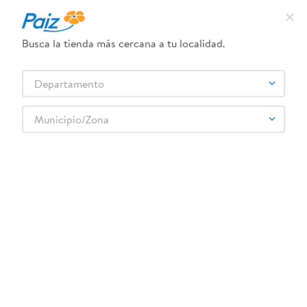
¿Qué estás buscando?
Busca la tienda más cercana a tu localidad.
TÉRMINOS MÁS BUSCADOS
Selecciona tu tienda
Departamento
1
.
pañales
2
.
aceite
Municipio/Zona
3
.
leche
4
.
dove
5
.
pollo
6
.
shampoo
7
.
pastel
8
.
cafe
9
.
queso