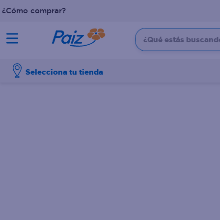
¿Cómo comprar?
¿Qué estás buscando?
TÉRMINOS MÁS BUSCADOS
Selecciona tu tienda
1
.
pañales
2
.
aceite
3
.
leche
4
.
dove
5
.
pollo
6
.
shampoo
7
.
pastel
8
.
cafe
9
.
papel higienico