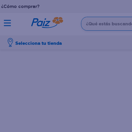
¿Cómo comprar?
¿Qué estás buscando?
TÉRMINOS MÁS BUSCADOS
Selecciona tu tienda
1
.
pañales
2
.
aceite
3
.
leche
4
.
dove
5
.
pollo
6
.
shampoo
7
.
pastel
8
.
cafe
9
.
queso