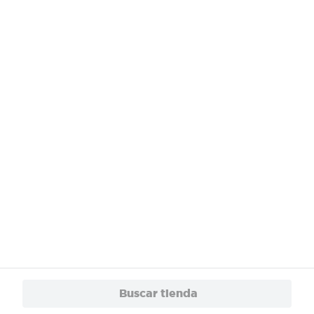
¿Necesitas ayuda?
Servicios
Financiamiento
Trabaja con Nosotros
App
© 2024 Copyright. Todos los derechos reservados Walmart Centroamérica.
Buscar tienda