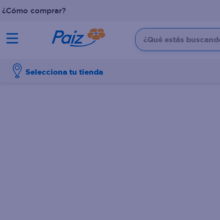
¿Cómo comprar?
¿Qué estás buscando?
TÉRMINOS MÁS BUSCADOS
Selecciona tu tienda
1
.
pañales
2
.
aceite
3
.
leche
4
.
dove
5
.
pollo
6
.
shampoo
7
.
pastel
8
.
cafe
9
.
queso