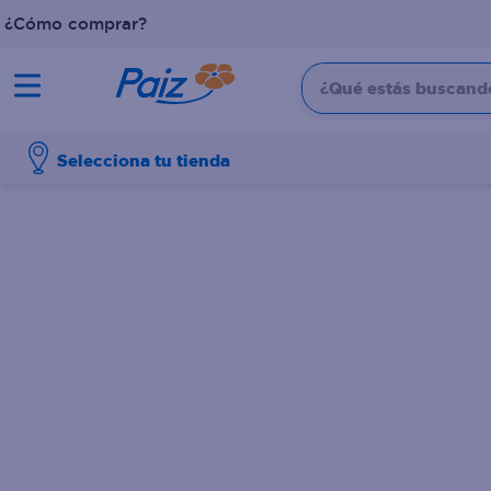
¿Cómo comprar?
¿Qué estás buscando?
TÉRMINOS MÁS BUSCADOS
Selecciona tu tienda
1
.
pañales
2
.
aceite
3
.
leche
4
.
dove
5
.
pollo
6
.
shampoo
7
.
pastel
8
.
cafe
9
.
papel higienico