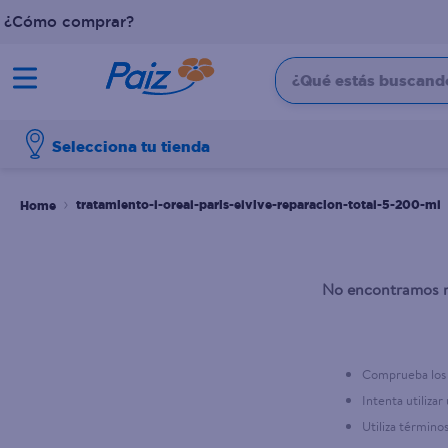
¿Cómo comprar?
¿Qué estás buscando?
TÉRMINOS MÁS BUSCADOS
Selecciona tu tienda
1
.
pañales
2
.
aceite
tratamiento-l-oreal-paris-elvive-reparacion-total-5-200-ml
3
.
leche
4
.
dove
No encontramos n
5
.
pollo
6
.
shampoo
7
.
pastel
Comprueba los 
Intenta utilizar
8
.
cafe
Utiliza término
9
.
papel higienico