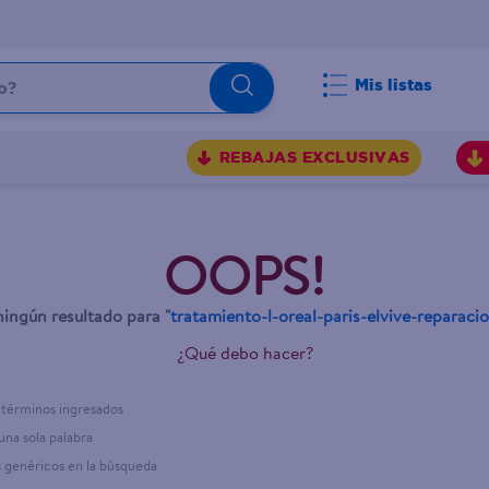
Mis listas
REBAJAS EXCLUSIVAS
OOPS!
ingún resultado para "
tratamiento-l-oreal-paris-elvive-reparaci
¿Qué debo hacer?
términos ingresados
 una sola palabra
s genéricos en la búsqueda