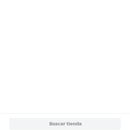
¿Necesitas ayuda?
Servicios
Financiamiento
Trabaja con Nosotros
App
© 2024 Copyright. Todos los derechos reservados Walmart Centroamérica.
Buscar tienda