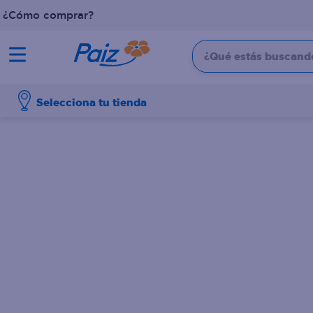
¿Cómo comprar?
¿Qué estás buscando?
TÉRMINOS MÁS BUSCADOS
Selecciona tu tienda
1
.
pañales
2
.
aceite
3
.
dove
4
.
leche
5
.
pollo
6
.
shampoo
7
.
pastel
8
.
cafe
9
.
papel higienico