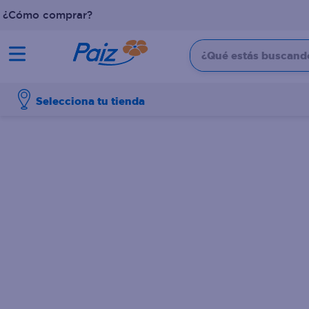
¿Cómo comprar?
¿Qué estás buscando?
TÉRMINOS MÁS BUSCADOS
Selecciona tu tienda
1
.
pañales
2
.
aceite
3
.
leche
4
.
dove
5
.
pollo
6
.
shampoo
7
.
pastel
8
.
cafe
9
.
papel higienico