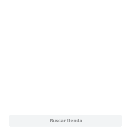
¿Necesitas ayuda?
Servicios
Financiamiento
Trabaja con Nosotros
App
© 2024 Copyright. Todos los derechos reservados Walmart Centroamérica.
Buscar tienda