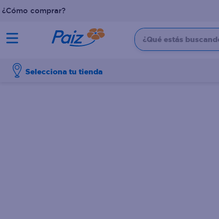
¿Cómo comprar?
¿Qué estás buscando?
TÉRMINOS MÁS BUSCADOS
Selecciona tu tienda
1
.
pañales
2
.
aceite
3
.
dove
4
.
leche
5
.
pollo
6
.
shampoo
7
.
pastel
8
.
cafe
9
.
papel higienico