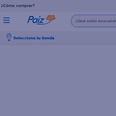
¿Cómo comprar?
¿Qué estás buscando?
TÉRMINOS MÁS BUSCADOS
Selecciona tu tienda
1
.
pañales
2
.
aceite
3
.
leche
4
.
dove
5
.
pollo
6
.
shampoo
7
.
pastel
8
.
cafe
9
.
papel higienico