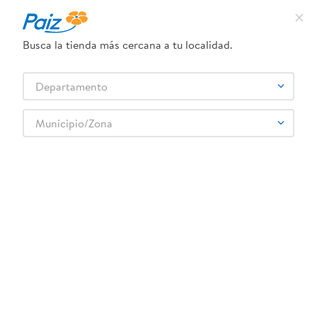
¿Qué estás buscando?
Busca la tienda más cercana a tu localidad.
TÉRMINOS MÁS BUSCADOS
Selecciona tu tienda
Departamento
1
.
pañales
2
.
aceite
Municipio/Zona
3
.
leche
4
.
dove
5
.
pollo
6
.
shampoo
7
.
pastel
8
.
cafe
9
.
queso