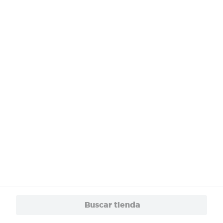
¿Necesitas ayuda?
Servicios
Financiamiento
Trabaja con Nosotros
App
© 2024 Copyright. Todos los derechos reservados Walmart Centroamérica.
Buscar tienda