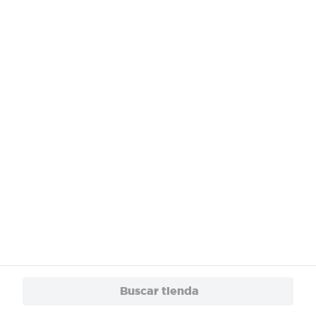
¿Necesitas ayuda?
Servicios
Financiamiento
Trabaja con Nosotros
App
© 2024 Copyright. Todos los derechos reservados Walmart Centroamérica.
Buscar tienda