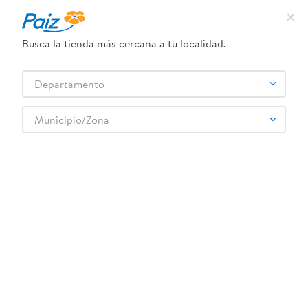
¿Qué estás buscando?
Busca la tienda más cercana a tu localidad.
TÉRMINOS MÁS BUSCADOS
Selecciona tu tienda
Departamento
1
.
pañales
2
.
aceite
Municipio/Zona
Mascota
Perros
Accesorios Perros
3
.
dove
Biscrok Pedigree para perros cachorros - 100 g
4
.
leche
5
.
pollo
6
.
shampoo
7
.
pastel
8
.
cafe
9
.
papel higienico