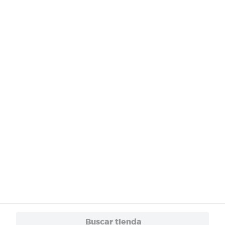
¿Necesitas ayuda?
Servicios
Financiamiento
Trabaja con Nosotros
App
© 2024 Copyright. Todos los derechos reservados Walmart Centroamérica.
Buscar tienda