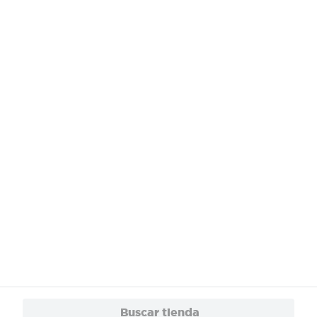
¿Necesitas ayuda?
Servicios
Financiamiento
Trabaja con Nosotros
App
© 2024 Copyright. Todos los derechos reservados Walmart Centroamérica.
Buscar tienda