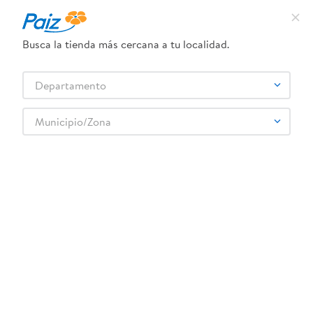
L. 13.60
Busca la tienda más cercana a tu localidad.
Departamento
Municipio/Zona
Descripción
Características
Naturas ofrece esta salsa kétchup en presentación de 
100 g, perfecta para realzar el sabor de tus comidas con 
el auténtico gusto de tomate. Su textura y sazón son 
ideales para acompañar todo tipo de platillos, brindando 
un toque especial y delicioso. Esta salsa de marca 
Naturas está diseñada para satisfacer a quienes buscan 
calidad y buen sabor en sus condimentos cotidianos.