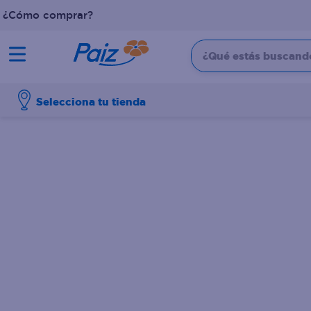
¿Cómo comprar?
¿Qué estás buscando?
TÉRMINOS MÁS BUSCADOS
Selecciona tu tienda
1
.
pañales
2
.
aceite
3
.
dove
4
.
leche
5
.
pollo
6
.
shampoo
7
.
pastel
8
.
cafe
9
.
papel higienico