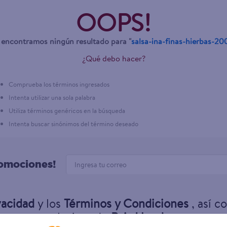
OOPS!
encontramos ningún resultado para "
salsa-ina-finas-hierbas-20
¿Qué debo hacer?
Comprueba los términos ingresados
Intenta utilizar una sola palabra
Utiliza términos genéricos en la búsqueda
Intenta buscar sinónimos del término deseado
romociones!
vacidad
y los
Términos y Condiciones
, así c
exclusivas de
Paiz Honduras
.