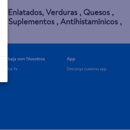
s
,
Enlatados
,
Verduras
,
Quesos
,
e
,
Suplementos
,
Antihistamínicos
,
Trabaja con Nosotros
App
Aplica Ya
Descarga nuestras app