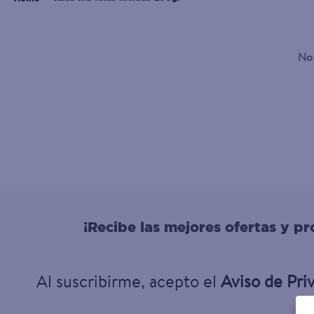
3
.
leche
4
.
dove
No 
5
.
pollo
6
.
shampoo
7
.
pastel
8
.
cafe
9
.
papel higienico
10
.
nivea
¡Recibe las mejores ofertas y p
Al suscribirme, acepto el
Aviso de Pri