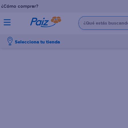
¿Cómo comprar?
¿Qué estás buscando?
TÉRMINOS MÁS BUSCADOS
Selecciona tu tienda
1
.
pañales
2
.
aceite
3
.
leche
4
.
dove
5
.
pollo
6
.
shampoo
7
.
pastel
8
.
cafe
9
.
papel higienico