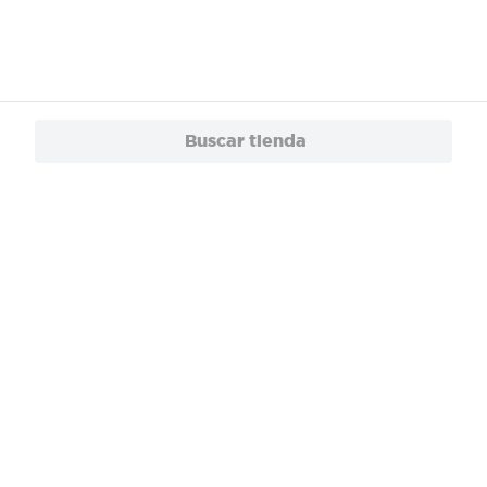
Buscar tienda
L.800.00
Sacaleches Nuby Express
L.450.00