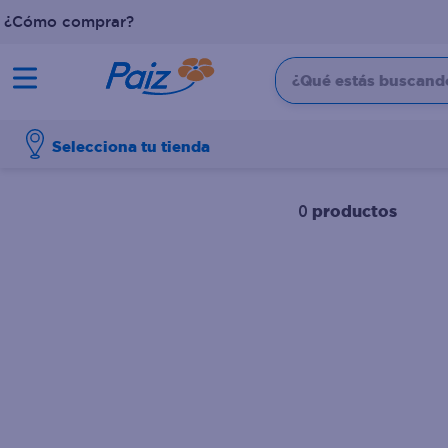
¿Cómo comprar?
¿Qué estás buscando?
TÉRMINOS MÁS BUSCADOS
Selecciona tu tienda
1
.
pañales
2
.
aceite
productos
0
3
.
dove
4
.
leche
5
.
pollo
6
.
shampoo
7
.
pastel
8
.
cafe
9
.
papel higienico