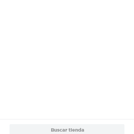
¿Necesitas ayuda?
Servicios
Financiamiento
Trabaja con Nosotros
App
© 2024 Copyright. Todos los derechos reservados Walmart Centroamérica.
Buscar tienda