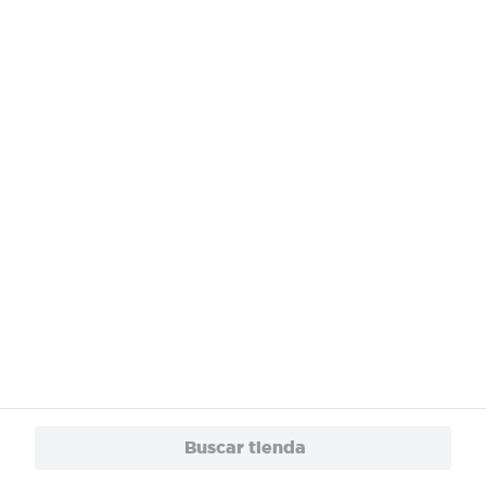
¿Necesitas ayuda?
Servicios
Financiamiento
Trabaja con Nosotros
App
© 2024 Copyright. Todos los derechos reservados Walmart Centroamérica.
Buscar tienda