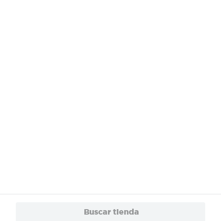
¿Necesitas ayuda?
Servicios
Financiamiento
Trabaja con Nosotros
App
© 2024 Copyright. Todos los derechos reservados Walmart Centroamérica.
Buscar tienda