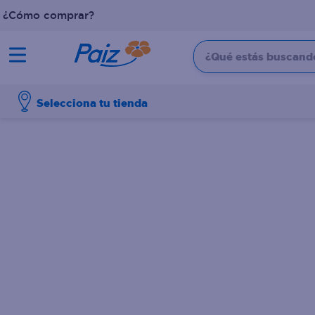
¿Cómo comprar?
¿Qué estás buscando?
TÉRMINOS MÁS BUSCADOS
Selecciona tu tienda
1
.
pañales
2
.
aceite
3
.
leche
4
.
dove
5
.
pollo
6
.
shampoo
7
.
pastel
8
.
cafe
9
.
queso