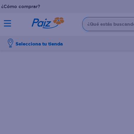
¿Cómo comprar?
¿Qué estás buscando?
TÉRMINOS MÁS BUSCADOS
Selecciona tu tienda
1
.
pañales
2
.
aceite
3
.
leche
4
.
dove
5
.
pollo
6
.
shampoo
7
.
pastel
8
.
cafe
9
.
queso